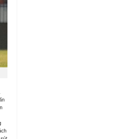
a
tấn
ễn
g
ách
 sút