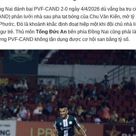
ng Nai đánh bại PVF-CAND 2-0 ngày 4/4/2026 dù vắng ba trụ cộ
D) phản lưới nhà sau pha tạt bóng của Chu Văn Kiên, mở tỷ
Phước. Đó là khoảnh khắc định đoạt hiệp một khi đội chủ nhà l
ngự trẻ. Thủ môn
Tống Đức An
bên phía Đồng Nai cũng phải l
nhưng PVF-CAND không tận dụng được cơ hội san bằng tỷ số.