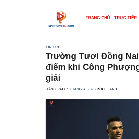
Bỏ
qua
TRANG CHỦ
TRỰC TIẾP
nội
dung
TIN TỨC
Trường Tươi Đồng Nai 
điểm khi Công Phượng
giải
ĐĂNG VÀO
7 THÁNG 4, 2026
BỞI
LÊ ANH