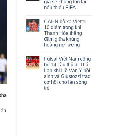
gia sẽ không tồn tại
Chuỗi
gỡ
kỷ
hòa
nếu thiếu FIFA
lục
–
lịch
Không
HLV
sử
có
Trần
CAHN bỏ xa Viettel
những
bình
Tiến
cầu
luận
Đại
10 điểm trong khi
ở
thủ
lên
Thanh Hóa thắng
Gianni
đầu
tiếng
Infantino
tiên
bảo
đậm giữa khủng
nói
ghi
vệ
hoảng nợ lương
bóng
bàn
học
đá
tại
trò
Không
ở
Premier
có
150
League
Futsal Việt Nam công
bình
quốc
luận
bố 14 cầu thủ đi Thái
gia
ở
sẽ
Lan khi Hồ Văn Ý hồi
CAHN
không
bỏ
sinh và Giustozzi trao
tồn
xa
tại
cơ hội cho làn sóng
Viettel
nếu
10
trẻ
thiếu
điểm
FIFA
Không
pha
trong
có
khi
bình
Thanh
luận
Hóa
iến
ở
thắng
Futsal
đậm
Việt
giữa
Nam
khủng
công
hoảng
bố
nợ
14
lương