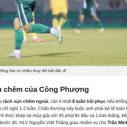
Đồng Nai có nhiều thay đổi bất đắc dĩ
n chêm của Công Phượng
bị
rách sụn chêm ngoài
, cần ít nhất
8 tuần hồi phục
nếu khôn
u chỉ nghỉ 1-2 tuần. Chấn thương này buộc anh phải bỏ lỡ toàn
h thức khép lại mùa giải với 45 phút thi đấu và 1 bàn thắng, tiế
n trước đó. HLV Nguyễn Việt Thắng giao nhiệm vụ cho
Trần Min