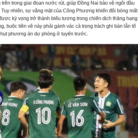
 trên trong giai đoạn nước rút, giúp Đồng Nai bảo vệ ngôi đầu
. Tuy nhiên, sự vắng mặt của Công Phượng khiến đội bóng mất 
được kỳ vọng trở thành biểu tượng trong chiến dịch thăng hạng
, buộc tiền vệ này phải gánh vác cả trọng trách ghi bàn lẫn tổ
ếu hụt phương án dự phòng ở tuyến trước.