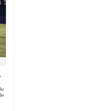
y
hâu
sân