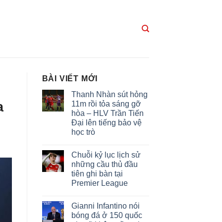
BÀI VIẾT MỚI
Thanh Nhàn sút hỏng
a
11m rồi tỏa sáng gỡ
hòa – HLV Trần Tiến
Đại lên tiếng bảo vệ
học trò
Không
có
Chuỗi kỷ lục lịch sử
bình
luận
những cầu thủ đầu
ở
tiên ghi bàn tại
Thanh
Nhàn
Premier League
sút
hỏng
Không
11m
có
Gianni Infantino nói
rồi
bình
tỏa
luận
bóng đá ở 150 quốc
ở
sáng