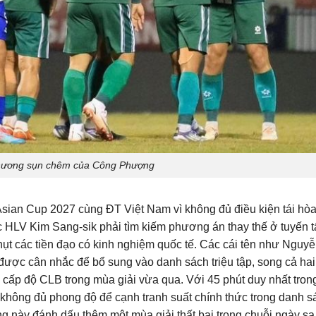
hương sụn chêm của Công Phượng
Asian Cup 2027 cùng ĐT Việt Nam vì không đủ điều kiện tái hò
 HLV Kim Sang-sik phải tìm kiếm phương án thay thế ở tuyến 
 hụt các tiền đạo có kinh nghiệm quốc tế. Các cái tên như Nguy
ược cân nhắc để bổ sung vào danh sách triệu tập, song cả hai
 cấp độ CLB trong mùa giải vừa qua. Với 45 phút duy nhất tron
 không đủ phong độ để cạnh tranh suất chính thức trong danh s
ọng này đánh dấu thêm một mùa giải thất bại trong chuỗi ngày sa