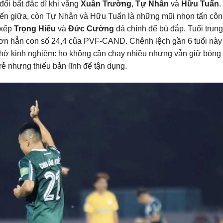
đổi bất đắc dĩ khi vắng
Xuân Trường
,
Tự Nhân
và
Hữu Tuấn
.
uyến giữa, còn Tự Nhân và Hữu Tuấn là những mũi nhọn tấn cô
 xếp
Trọng Hiếu
và
Đức Cường
đá chính để bù đắp. Tuổi trung
hơn hẳn con số 24,4 của PVF-CAND. Chênh lệch gần 6 tuổi này
 nhờ kinh nghiệm: họ không cần chạy nhiều nhưng vẫn giữ bóng
ẻ nhưng thiếu bản lĩnh để tận dụng.