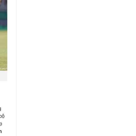
g
 bộ
p
h