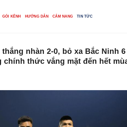
GÓI KÊNH
HƯỚNG DẪN
CẨM NANG
TIN TỨC
thắng nhàn 2-0, bỏ xa Bắc Ninh 6
 chính thức vắng mặt đến hết mù