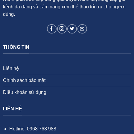
Giustozzi
trao
kênh đa dạng và cẩm nang xem thể thao tối ưu cho người
cơ
hội
dùng.
cho
làn
sóng
trẻ
THÔNG TIN
Liên hệ
Chính sách bảo mật
Điều khoản sử dụng
LIÊN HỆ
Hotline: 0968 768 988