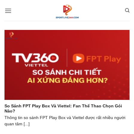
Bỏ
qua
nội
dung
So Sánh FPT Play Box Và Viettel: Fan Thể Thao Chọn Gói
Nào?
Thông tin so sánh FPT Play Box và Viettel được rất nhiều người
quan tâm [...]