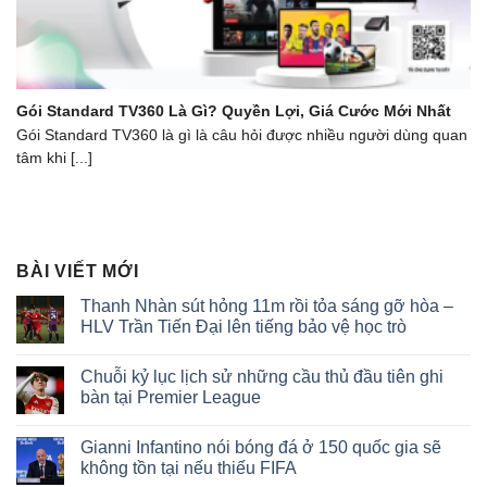
Gói Standard TV360 Là Gì? Quyền Lợi, Giá Cước Mới Nhất
Gói Standard TV360 là gì là câu hỏi được nhiều người dùng quan
tâm khi [...]
BÀI VIẾT MỚI
Thanh Nhàn sút hỏng 11m rồi tỏa sáng gỡ hòa –
HLV Trần Tiến Đại lên tiếng bảo vệ học trò
Không
có
Chuỗi kỷ lục lịch sử những cầu thủ đầu tiên ghi
bình
luận
bàn tại Premier League
ở
Thanh
Không
Nhàn
có
Gianni Infantino nói bóng đá ở 150 quốc gia sẽ
sút
bình
hỏng
luận
không tồn tại nếu thiếu FIFA
11m
ở