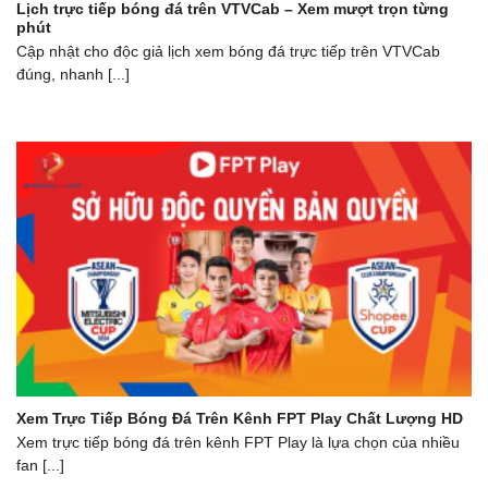
Lịch trực tiếp bóng đá trên VTVCab – Xem mượt trọn từng
phút
Cập n͏hật cho độc giả ͏lịch xem b͏óng đá͏ trực tiếp t͏rên VTVCab
đúng, nhanh [...]
Xem Trực Tiếp Bóng Đá Trên Kênh FPT Play Chất Lượng HD
Xem trực tiếp bóng đá trên kênh FPT Play là lựa chọn của nhiều
fan [...]