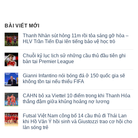
BÀI VIẾT MỚI
Thanh Nhàn sút hỏng 11m rồi tỏa sáng gỡ hòa –
HLV Trần Tiến Đại lên tiếng bảo vệ học trò
Không
có
Chuỗi kỷ lục lịch sử những cầu thủ đầu tiên ghi
bình
luận
bàn tại Premier League
ở
Thanh
Không
Nhàn
có
Gianni Infantino nói bóng đá ở 150 quốc gia sẽ
sút
bình
hỏng
luận
không tồn tại nếu thiếu FIFA
11m
ở
rồi
Chuỗi
Không
tỏa
kỷ
có
CAHN bỏ xa Viettel 10 điểm trong khi Thanh Hóa
sáng
lục
bình
gỡ
lịch
luận
thắng đậm giữa khủng hoảng nợ lương
hòa
sử
ở
–
những
Gianni
Không
HLV
cầu
Infantino
có
Futsal Việt Nam công bố 14 cầu thủ đi Thái Lan
Trần
thủ
nói
bình
Tiến
đầu
bóng
luận
khi Hồ Văn Ý hồi sinh và Giustozzi trao cơ hội cho
Đại
tiên
đá
ở
làn sóng trẻ
lên
ghi
ở
CAHN
tiếng
bàn
150
bỏ
Không
bảo
tại
quốc
xa
có