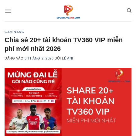
Bỏ
qua
nội
dung
CẨM NANG
Chia sẻ 20+ tài khoản TV360 VIP miễn
phí mới nhất 2026
ĐĂNG VÀO
3 THÁNG 2, 2026
BỞI
LÊ ANH