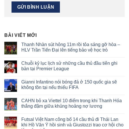
BÀI VIẾT MỚI
Thanh Nhàn sút hỏng 11m rồi tỏa sáng gỡ hòa –
HLV Trần Tiến Đại lên tiếng bảo vệ học trò
Không
có
Chuỗi kỷ lục lịch sử những cầu thủ đầu tiên ghi
bình
luận
bàn tại Premier League
ở
Thanh
Không
Nhàn
có
Gianni Infantino nói bóng đá ở 150 quốc gia sẽ
sút
bình
hỏng
luận
không tồn tại nếu thiếu FIFA
11m
ở
rồi
Chuỗi
Không
tỏa
kỷ
có
CAHN bỏ xa Viettel 10 điểm trong khi Thanh Hóa
sáng
lục
bình
gỡ
lịch
luận
thắng đậm giữa khủng hoảng nợ lương
hòa
sử
ở
–
những
Gianni
Không
HLV
cầu
Infantino
có
Futsal Việt Nam công bố 14 cầu thủ đi Thái Lan
Trần
thủ
nói
bình
Tiến
đầu
bóng
luận
khi Hồ Văn Ý hồi sinh và Giustozzi trao cơ hội cho
Đại
tiên
đá
ở