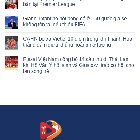
luận
bàn tại Premier League
ở
Thanh
Không
Nhàn
có
Gianni Infantino nói bóng đá ở 150 quốc gia sẽ
sút
bình
hỏng
luận
không tồn tại nếu thiếu FIFA
11m
ở
rồi
Chuỗi
Không
tỏa
kỷ
có
CAHN bỏ xa Viettel 10 điểm trong khi Thanh Hóa
sáng
lục
bình
gỡ
lịch
luận
thắng đậm giữa khủng hoảng nợ lương
hòa
sử
ở
–
những
Gianni
Không
HLV
cầu
Infantino
có
Futsal Việt Nam công bố 14 cầu thủ đi Thái Lan
Trần
thủ
nói
bình
Tiến
đầu
bóng
luận
khi Hồ Văn Ý hồi sinh và Giustozzi trao cơ hội cho
Đại
tiên
đá
ở
làn sóng trẻ
lên
ghi
ở
CAHN
tiếng
bàn
150
bỏ
Không
bảo
tại
quốc
xa
có
vệ
Premier
gia
Viettel
bình
học
League
sẽ
10
luận
trò
không
điểm
ở
tồn
trong
Futsal
tại
khi
Việt
nếu
Thanh
Nam
thiếu
Hóa
công
FIFA
thắng
bố
đậm
14
giữa
cầu
khủng
thủ
hoảng
đi
nợ
Thái
lương
Lan