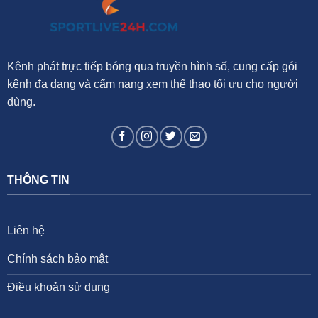
khi
Hồ
Văn
Ý
hồi
sinh
và
Kênh phát trực tiếp bóng qua truyền hình số, cung cấp gói
Giustozzi
trao
kênh đa dạng và cẩm nang xem thể thao tối ưu cho người
cơ
hội
dùng.
cho
làn
sóng
trẻ
THÔNG TIN
Liên hệ
Chính sách bảo mật
Điều khoản sử dụng